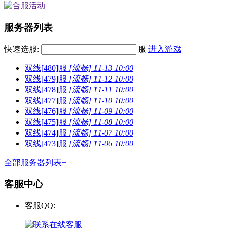
服务器列表
快速选服:
服
进入游戏
双线[480]服
[流畅]
11-13 10:00
双线[479]服
[流畅]
11-12 10:00
双线[478]服
[流畅]
11-11 10:00
双线[477]服
[流畅]
11-10 10:00
双线[476]服
[流畅]
11-09 10:00
双线[475]服
[流畅]
11-08 10:00
双线[474]服
[流畅]
11-07 10:00
双线[473]服
[流畅]
11-06 10:00
全部服务器列表+
客服中心
客服QQ: