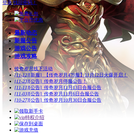
登录
找回密码！
最新动态
新服公告
游戏公告
游戏攻略
传奇岁月线下活动
[11-12]
[新服] 【传奇岁月479服】11月12日火爆开启！
[11-23]
[公告] 传奇岁月停服公告！
[11-11]
[公告] 传奇岁月11月13日合服公告
[11-03]
[公告] 传奇岁月11月6日合服公告
[10-27]
[公告] 传奇岁月10月30日合服公告