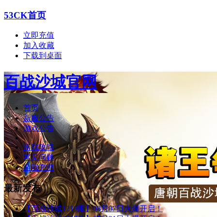
53CK首页
立即充值
加入收藏
下载到桌面
百战沙城官网
首页
新服公告
游戏公告
游戏攻略
常见问题
游戏充值
最新发布
【百战沙城1219服】08月07日火爆开启！